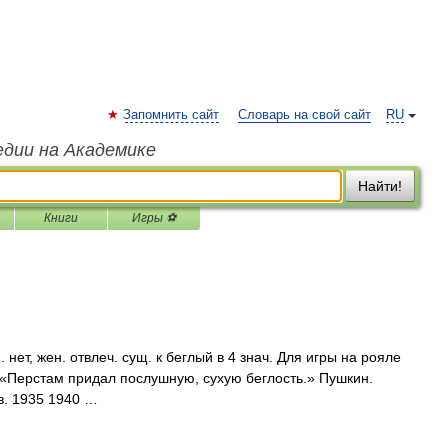
Запомнить сайт
Словарь на свой сайт
RU
едии на Академике
Найти!
Книги
Игры ⚽
нет, жен. отвлеч. сущ. к беглый в 4 знач. Для игры на рояле
 «Перстам придал послушную, сухую беглость.» Пушкин.
в. 1935 1940 …