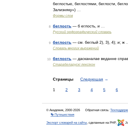
беглостью, беглостями, беглости, бегл
Зализняку») …
Формы слов
беглость
— б еглость, и …
8
Русский орфографический словарь
беглость
— см. беглый 2), 3), 4); и; ж 
9
Словарь многих выражений
беглость
— дасканалае веданне справ
10
Старабеларускі лексікон
Страницы
Следующая
→
1
2
3
4
5
6
© Академик, 2000-2026
Обратная связь:
Техподдерж
👣 Путешествия
Экспорт словарей на сайты
, сделанные на PHP,
Jo