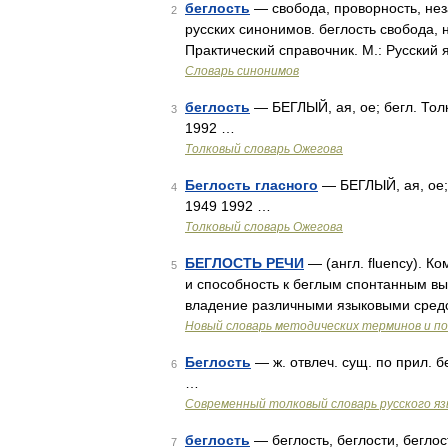
беглость
— свобода, проворность, нез
2
русских синонимов. беглость свобода, 
Практический справочник. М.: Русский 
Словарь синонимов
беглость
— БЕГЛЫЙ, ая, ое; бегл. Тол
3
1992 …
Толковый словарь Ожегова
Беглость гласного
— БЕГЛЫЙ, ая, ое; 
4
1949 1992 …
Толковый словарь Ожегова
БЕГЛОСТЬ РЕЧИ
— (англ. fluency). К
5
и способность к беглым спонтанным вы
владение различными языковыми средс
Новый словарь методических терминов и по
Беглость
— ж. отвлеч. сущ. по прил. 
6
…
Современный толковый словарь русского я
беглость
— беглость, беглости, беглост
7