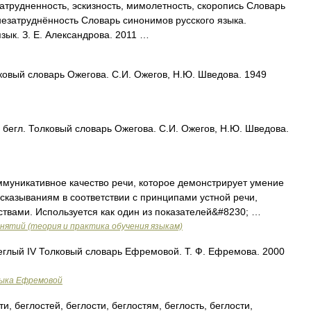
атрудненность, эскизность, мимолетность, скоропись Словарь
незатруднённость Словарь синонимов русского языка.
язык. З. Е. Александрова. 2011 …
ковый словарь Ожегова. С.И. Ожегов, Н.Ю. Шведова. 1949
бегл. Толковый словарь Ожегова. С.И. Ожегов, Н.Ю. Шведова.
оммуникативное качество речи, которое демонстрирует умение
сказываниям в соответствии с принципами устной речи,
твами. Используется как один из показателей&#8230; …
нятий (теория и практика обучения языкам)
беглый IV Толковый словарь Ефремовой. Т. Ф. Ефремова. 2000
зыка Ефремовой
и, беглостей, беглости, беглостям, беглость, беглости,