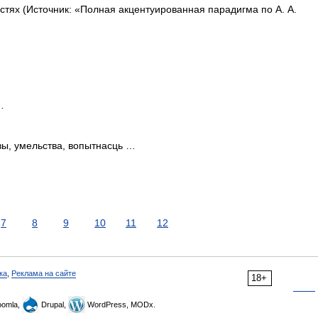
остях (Источник: «Полная акцентуированная парадигма по А. А.
…
ы, умельства, вопытнасць …
7
8
9
10
11
12
ка
,
Реклама на сайте
18+
omla,
Drupal,
WordPress, MODx.